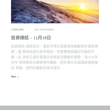
CATEGORY
2025 NOVEMBER
投資總結 – 11月18日
投資總結 總結而言，當前市場正經歷資金輪動而非風險規
避；儘 管現金部位有所增加，但整體風險偏好仍維持不
變。此 波修正屬於健康且由資金流驅動的調整，為2026年
初市 場領導地位轉移預作鋪墊，而非預示全面風險規避階
段 來臨。我們持續對估值支撐仍..
Read →