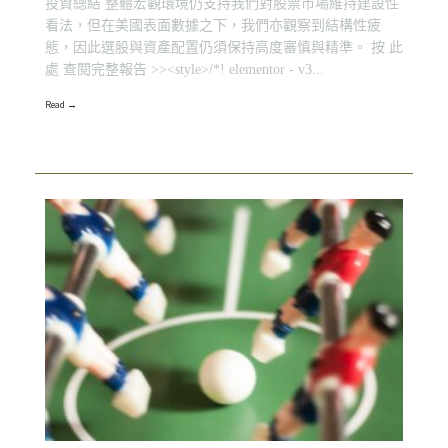
投資總結 整體宏觀環境仍支持我們對股票市場維持建設性
看法，但在美國表面數據之下，我們亦觀察到結構性疲
態，因此選股與資產配置仍須保持高度審慎與精準。 按 此
處 查閱完整報告 >><style>/*! elementor - v3...
Read →