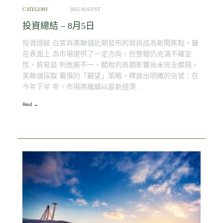
CATEGORY
2025 AUGUST
投資總結 – 8月5日
投資總結 白宮與美聯儲近期發布的資訊成為新聞焦點，雖
在表面上 為市場提供了一定方向，但整體仍充滿不確定
性。貿易談 判進展不一，關稅的長期影響尚未完全顯現。
美聯儲採取 審慎的「觀望」策略，釋放出明確的信號：在
今年下半 年，市場將繼續以最新經濟..
Read →