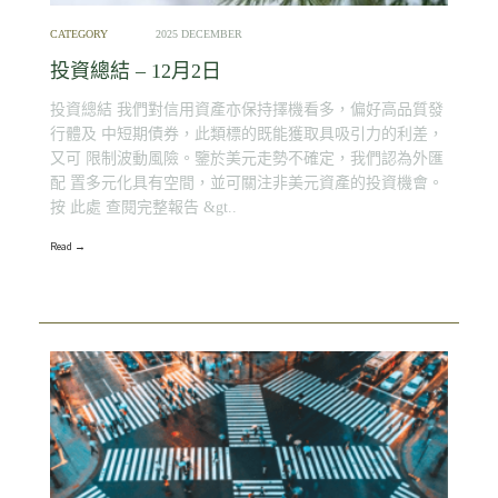
CATEGORY
2025 DECEMBER
投資總結 – 12月2日
投資總結 我們對信用資產亦保持擇機看多，偏好高品質發
行體及 中短期債券，此類標的既能獲取具吸引力的利差，
又可 限制波動風險。鑒於美元走勢不確定，我們認為外匯
配 置多元化具有空間，並可關注非美元資產的投資機會。
按 此處 查閱完整報告 &gt..
Read →