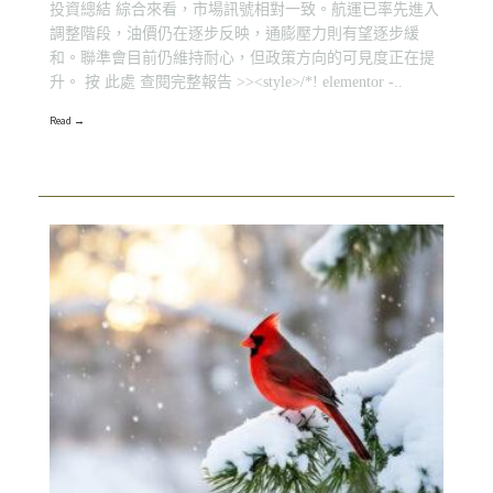
投資總結 綜合來看，市場訊號相對一致。航運已率先進入
調整階段，油價仍在逐步反映，通膨壓力則有望逐步緩
和。聯準會目前仍維持耐心，但政策方向的可見度正在提
升。 按 此處 查閱完整報告 >><style>/*! elementor -..
Read →