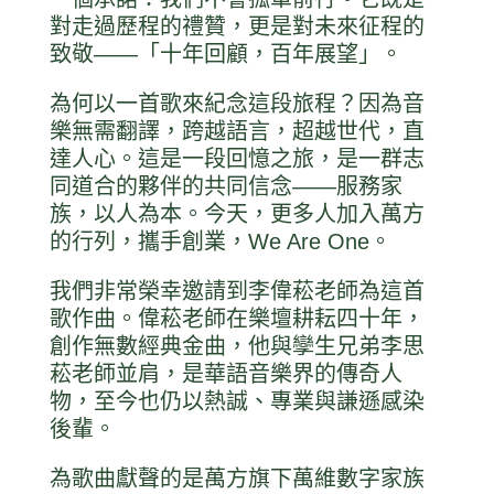
對走過歷程的禮贊，更是對未來征程的
致敬——「十年回顧，百年展望」。
為何以一首歌來紀念這段旅程？因為音
樂無需翻譯，跨越語言，超越世代，直
達人心。這是一段回憶之旅，是一群志
同道合的夥伴的共同信念——服務家
族，以人為本。今天，更多人加入萬方
的行列，攜手創業，We Are One。
我們非常榮幸邀請到李偉菘老師為這首
歌作曲。偉菘老師在樂壇耕耘四十年，
創作無數經典金曲，他與孿生兄弟李思
菘老師並肩，是華語音樂界的傳奇人
物，至今也仍以熱誠、專業與謙遜感染
後輩。
為歌曲獻聲的是萬方旗下萬維數字家族