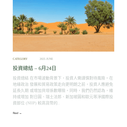
CATEGORY
2025 JUNE
投資總結 – 6月24日
投資總結 在市場波動背景下，投資人需謹慎對待風險。在
地緣政治 發展和貿易政策走向更明朗之前，投資人應避免
延長久期 或增加貝塔係數曝險。同時，我們仍然認為，維
持或增加 對日圓、瑞士法郎、新加坡圓和歐元等淨國際投
資部位 (NIIP) 較高貨幣的..
Read →