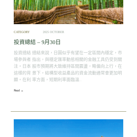
CATEGORY
2025 OCTOBER
投資總結 – 9月30日
投資總結 總結來說，日圓似乎有望在一定區間內穩定，市
場參與者 指出，與穩定匯率動態相關的金融工具仍受到關
注。日本 股市預期將大致維持區間震盪，略偏向上行，在
這樣的背 景下，結構型收益產品的資金流動通常會更加明
顯。在利 率方面，短期利率面臨溫..
Read →