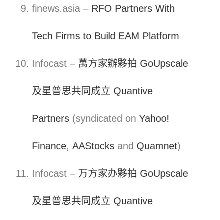
finews.asia –
RFO Partners With
Tech Firms to Build EAM Platform
Infocast –
萬方家辦夥拍 GoUpscale
及星普思共同成立 Quantive
Partners
(syndicated on
Yahoo!
Finance
,
AAStocks
and
Quamnet
)
Infocast –
万方家办夥拍 GoUpscale
及星普思共同成立 Quantive