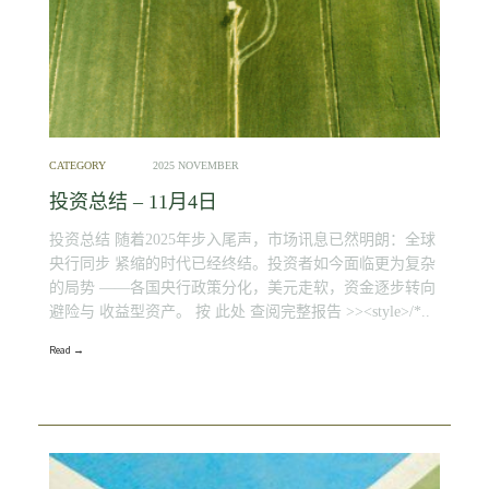
CATEGORY
2025 NOVEMBER
投资总结 – 11月4日
投资总结 随着2025年步入尾声，市场讯息已然明朗：全球
央行同步 紧缩的时代已经终结。投资者如今面临更为复杂
的局势 ——各国央行政策分化，美元走软，资金逐步转向
避险与 收益型资产。 按 此处 查阅完整报告 >><style>/*..
Read →