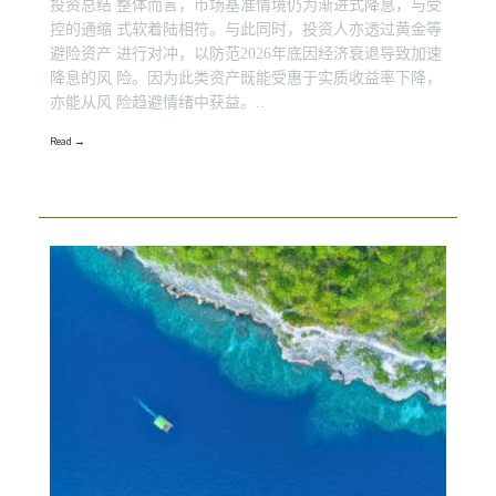
投资总结 整体而言，市场基准情境仍为渐进式降息，与受
控的通缩 式软着陆相符。与此同时，投资人亦透过黄金等
避险资产 进行对冲，以防范2026年底因经济衰退导致加速
降息的风 险。因为此类资产既能受惠于实质收益率下降，
亦能从风 险趋避情绪中获益。..
Read →