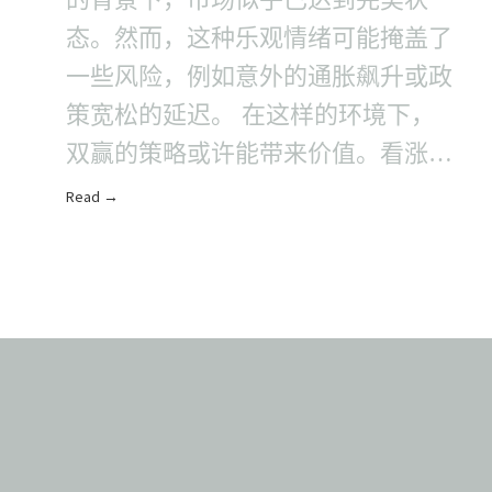
态。然而，这种乐观情绪可能掩盖了
一些风险，例如意外的通胀飙升或政
策宽松的延迟。 在这样的环境下，
双赢的策略或许能带来价值。看涨期
权利差可以提供适度的上行参与机
Read →
会，尤其是在股票波动..