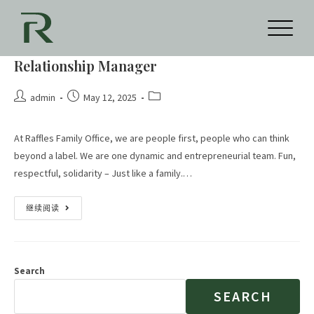
Relationship Manager
admin
May 12, 2025
At Raffles Family Office, we are people first, people who can think
beyond a label. We are one dynamic and entrepreneurial team. Fun,
respectful, solidarity – Just like a family.…
继续阅读
Search
SEARCH