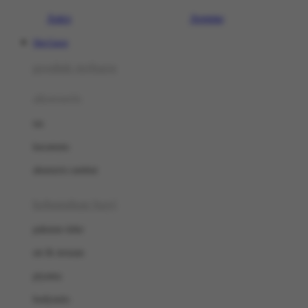
Asics
Aveeno
Slot Gacor
produk terbaru
aksesoris
tas
kacamata
aksesoris rambut
kebutuhan bayi
pakaian tidur
set & terusan
piyama
bodysuits