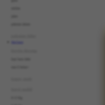
gaun
setelan
jaket
pakaian dalam
pakaian tidur
Slot Gacor
kereta dorong
bayi baru lahir
usia 6 bulan+
koper anak
kursi mobil
0-13 Kg