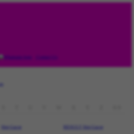
Contact Us
us
S
T
U
V
W
X
Y
Z
0-9
Slot Gacor
RESULT Slot Gacor