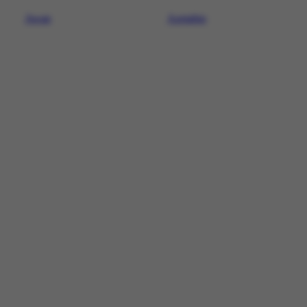
Awan
Azetabio