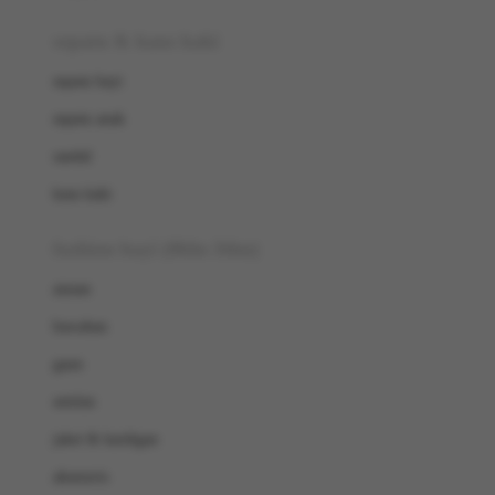
sepatu & kaus kaki
sepatu bayi
sepatu anak
sandal
kaus kaki
fashion bayi (0bln-3thn)
atasan
bawahan
gaun
setelan
jaket & kardigan
aksesoris