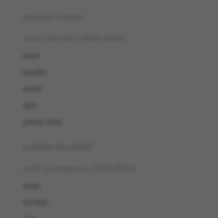
pakaian renang
anak laki-laki (18bln-8thn)
atasan
bawahan
setelan
jaket
pakaian dalam
pakaian ibu hamil
anak perempuan (18bln-8thn)
atasan
bawahan